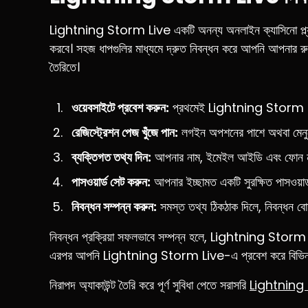
Lightning Storm Live একটি অনন্য অনলাইন ক্যাসিনো প্ল্যাটফর্ম
করবে। সহজ ধাপগুলির মাধ্যমে দ্রুত নিবন্ধন করে আপনি আপনার 
তৈরিতে।
ওয়েবসাইটে প্রবেশ করুন:
প্রথমেই Lightning Storm Liv
রেজিস্ট্রেশন পেজ খুঁজে পান:
লগইন অপশনের পাশে অথবা মেনুতে 
ব্যক্তিগত তথ্য দিন:
আপনার নাম, ইমেইল আইডি এবং ফোন নম্ব
পাসওয়ার্ড সেট করুন:
আপনার ইচ্ছামত একটি সুরক্ষিত পাসওয়ার্
নিবন্ধন সম্পন্ন করুন:
সমস্ত তথ্য ঠিকঠাক দিলে, নিবন্ধন বো
নিবন্ধন প্রক্রিয়া সফলভাবে সম্পন্ন হলে, Lightning Storm L
এরপর আপনি Lightning Storm Live-এ প্রবেশ করে বিভিন্ন ধরন
নিরাপদ অ্যাকাউন্ট তৈরি করে পূর্ণ সুবিধা পেতে সরাসরি
Lightning 