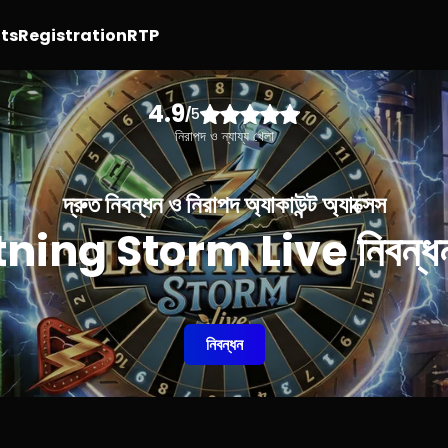
ts
Registration
RTP
4.9
/
5
নিরাপদ ও ন্যায্য খেলা
দ্রুত নিবন্ধন ও নিরাপদ অ্যাকাউন্ট অ্যাক্সেস
tning Storm Live নিবন্ধন ও 
নিবন্ধন