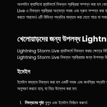
অনলাইন ক্যাসিনো প্ল্যাটফর্মে নিবন্ধন প্রক্রিয়া সম্পন্ন করা হল
Live এ নিবন্ধন প্রক্রিয়া অত্যন্ত সহজ এবং দ্রুত সম্পন্ন করা যায
করতে পারবেন। এটি বিভিন্ন পদ্ধতির মাধ্যমে করা যেতে পারে যা সব
খেলোয়াড়দের জন্য উপলব্ধ Light
Lightning Storm Live প্ল্যাটফর্মে নিবন্ধন করার ক্ষেত্রে বিভি
Lightning Storm Live নিবন্ধন প্রক্রিয়ার জন্য উপলব্ধ বি
ইমেইল
ইমেইল মাধ্যমে নিবন্ধন করা হল একটি সহজ এবং জনপ্রিয় পদ্ধ
অনুসরণ করতে হবে, যা নিচে উল্লেখ করা হল:
নিবন্ধনের পৃষ্ঠা
খুলুন এবং ইমেইল নির্বাচন করুন।