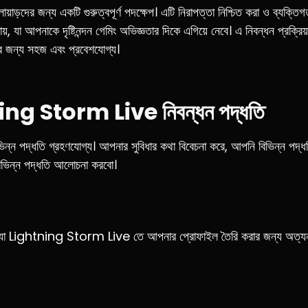
 খেলোয়াড়দের জন্য একটি গুরুত্বপূর্ণ পদক্ষেপ। এটি নিরাপত্তা নিশ্চিত করা ও ব্
়, যা আপনাকে দৃষ্টিনন্দন গেমিং অভিজ্ঞতার দিকে এগিয়ে নেবে। এ নিবন্ধন প্রক্র
ার জন্য সহজ এবং প্রবেশযোগ্য।
ning Storm Live নিবন্ধন পদ্ধতি
ন্ন পদ্ধতি গ্রহণযোগ্য। আপনার সুবিধার কথা বিবেচনা করে, আপনি বিভিন্ন পদ্ধতি
ভিন্ন পদ্ধতি আলোচনা করবো।
তি যা Lightning Storm Live তে আপনার প্রোফাইল তৈরি করার জন্য অত্যন্