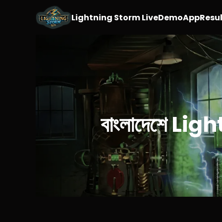
Lightning Storm Live
Demo
App
Resul
বাংলাদেশে Ligh