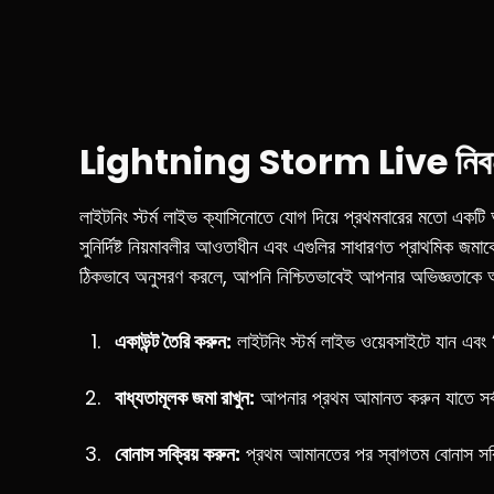
Lightning Storm Live নিবন্ধন
লাইটনিং স্টর্ম লাইভ ক্যাসিনোতে যোগ দিয়ে প্রথমবারের মতো একটি 
সুনির্দিষ্ট নিয়মাবলীর আওতাধীন এবং এগুলির সাধারণত প্রাথমিক জম
ঠিকভাবে অনুসরণ করলে, আপনি নিশ্চিতভাবেই আপনার অভিজ্ঞতাকে 
একাউন্ট তৈরি করুন:
লাইটনিং স্টর্ম লাইভ ওয়েবসাইটে যান এবং
বাধ্যতামূলক জমা রাখুন:
আপনার প্রথম আমানত করুন যাতে সর্বনিম্
বোনাস সক্রিয় করুন:
প্রথম আমানতের পর স্বাগতম বোনাস সক্র