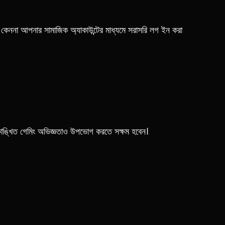
কেননা আপনার সামাজিক অ্যাকাউন্টের মাধ্যমে সরাসরি লগ ইন করা
ঙ্খিত গেমিং অভিজ্ঞতাও উপভোগ করতে সক্ষম হবেন।