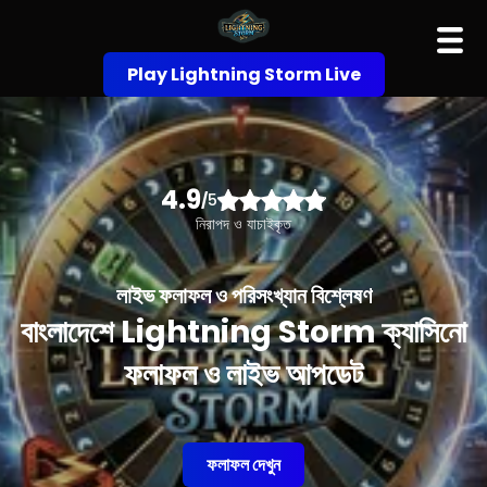
Play Lightning Storm Live
4.9
/
5
নিরাপদ ও যাচাইকৃত
লাইভ ফলাফল ও পরিসংখ্যান বিশ্লেষণ
বাংলাদেশে Lightning Storm ক্যাসিনো
ফলাফল ও লাইভ আপডেট
ফলাফল দেখুন