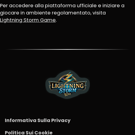
Per accedere alla piattaforma ufficiale e iniziare a
giocare in ambiente regolamentato, visita
Lightning Storm Game
.
Informativa Sulla Privacy
Politica Sui Cookie