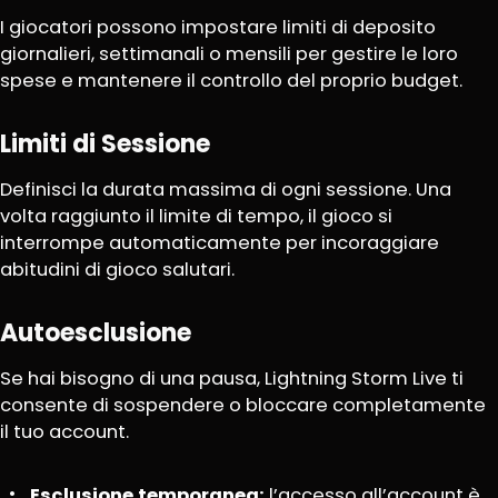
I giocatori possono impostare limiti di deposito
giornalieri, settimanali o mensili per gestire le loro
spese e mantenere il controllo del proprio budget.
Limiti di Sessione
Definisci la durata massima di ogni sessione. Una
volta raggiunto il limite di tempo, il gioco si
interrompe automaticamente per incoraggiare
abitudini di gioco salutari.
Autoesclusione
Se hai bisogno di una pausa, Lightning Storm Live ti
consente di sospendere o bloccare completamente
il tuo account.
Esclusione temporanea:
l’accesso all’account è