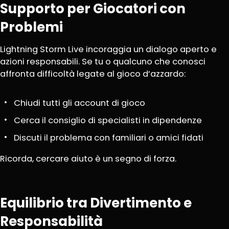
Supporto per Giocatori con
Problemi
Lightning Storm Live incoraggia un dialogo aperto e
azioni responsabili. Se tu o qualcuno che conosci
affronta difficoltà legate al gioco d’azzardo:
Chiudi tutti gli account di gioco
Cerca il consiglio di specialisti in dipendenze
Discuti il problema con familiari o amici fidati
Ricorda, cercare aiuto è un segno di forza.
Equilibrio tra Divertimento e
Responsabilità