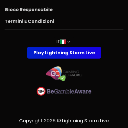
Gioco Responsabile
Termini E Condizioni
IT
Play Lightning Storm Live
Copyright 2026 © Lightning Storm Live